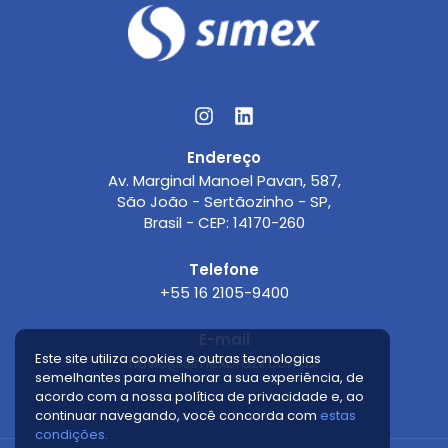
Endereço
Av. Marginal Manoel Pavan, 587,
São João - Sertãozinho - SP,
Brasil - CEP: 14170-260
Telefone
+55 16 2105-9400
E-mail
Este site utiliza cookies e outras tecnologias
flavio@simexbrazil.com.br
semelhantes para melhorar a sua experiência, de
acordo com a nossa polí­tica de privacidade e, ao
continuar navegando, você concorda com
estas
condições.